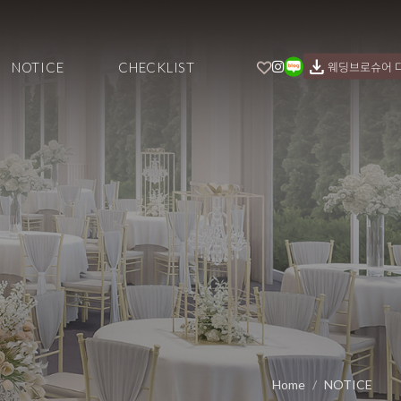
download
NOTICE
CHECKLIST
웨딩브로슈어 
Home
NOTICE